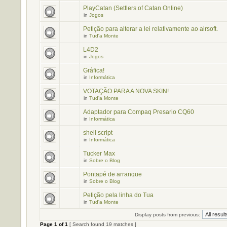
PlayCatan (Settlers of Catan Online)
in
Jogos
Petição para alterar a lei relativamente ao airsoft.
in
Tud'a Monte
L4D2
in
Jogos
Gráfica!
in
Informática
VOTAÇÃO PARA A NOVA SKIN!
in
Tud'a Monte
Adaptador para Compaq Presario CQ60
in
Informática
shell script
in
Informática
Tucker Max
in
Sobre o Blog
Pontapé de arranque
in
Sobre o Blog
Petição pela linha do Tua
in
Tud'a Monte
Display posts from previous:
Page
1
of
1
[ Search found 19 matches ]