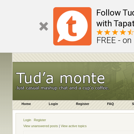
Follow Tu
with Tapat
FREE - on
Home
Login
Register
FAQ
S
Login
Register
View unanswered posts
|
View active topics