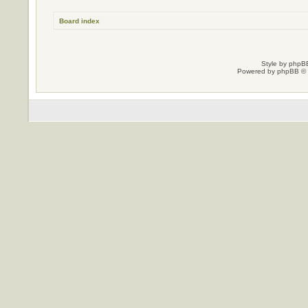
Board index
Style by
phpBB
Powered by
phpBB
© 