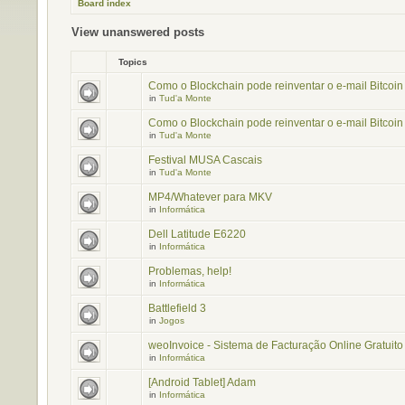
Board index
View unanswered posts
Topics
Como o Blockchain pode reinventar o e-mail Bitcoin 
in
Tud'a Monte
Como o Blockchain pode reinventar o e-mail Bitcoin 
in
Tud'a Monte
Festival MUSA Cascais
in
Tud'a Monte
MP4/Whatever para MKV
in
Informática
Dell Latitude E6220
in
Informática
Problemas, help!
in
Informática
Battlefield 3
in
Jogos
weoInvoice - Sistema de Facturação Online Gratuito
in
Informática
[Android Tablet] Adam
in
Informática