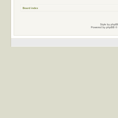
Board index
Style by
phpBB
Powered by
phpBB
© 