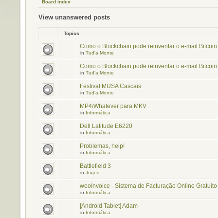
Board index
View unanswered posts
Topics
Como o Blockchain pode reinventar o e-mail Bitcoin 
in
Tud'a Monte
Como o Blockchain pode reinventar o e-mail Bitcoin 
in
Tud'a Monte
Festival MUSA Cascais
in
Tud'a Monte
MP4/Whatever para MKV
in
Informática
Dell Latitude E6220
in
Informática
Problemas, help!
in
Informática
Battlefield 3
in
Jogos
weoInvoice - Sistema de Facturação Online Gratuito
in
Informática
[Android Tablet] Adam
in
Informática