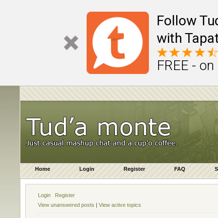
Follow Tu
with Tapat
FREE - on
Home
Login
Register
FAQ
S
Login
Register
View unanswered posts
|
View active topics