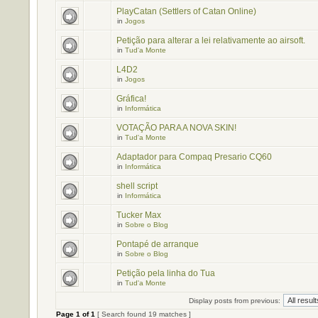
PlayCatan (Settlers of Catan Online)
in
Jogos
Petição para alterar a lei relativamente ao airsoft.
in
Tud'a Monte
L4D2
in
Jogos
Gráfica!
in
Informática
VOTAÇÃO PARA A NOVA SKIN!
in
Tud'a Monte
Adaptador para Compaq Presario CQ60
in
Informática
shell script
in
Informática
Tucker Max
in
Sobre o Blog
Pontapé de arranque
in
Sobre o Blog
Petição pela linha do Tua
in
Tud'a Monte
Display posts from previous:
Page
1
of
1
[ Search found 19 matches ]