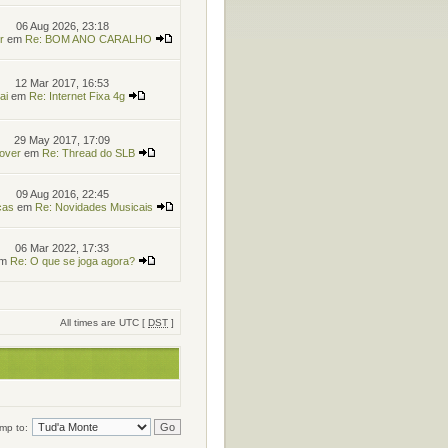
06 Aug 2026, 23:18
r
em
Re: BOM ANO CARALHO
12 Mar 2017, 16:53
ai
em
Re: Internet Fixa 4g
29 May 2017, 17:09
over
em
Re: Thread do SLB
09 Aug 2016, 22:45
ças
em
Re: Novidades Musicais
06 Mar 2022, 17:33
m
Re: O que se joga agora?
All times are UTC [
DST
]
mp to: