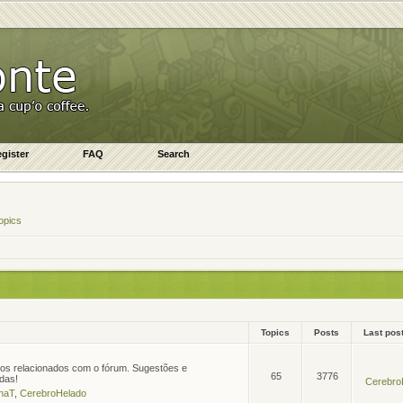
gister
FAQ
Search
opics
Topics
Posts
Last pos
tos relacionados com o fórum. Sugestões e
65
3776
das!
Cerebro
naT
,
CerebroHelado