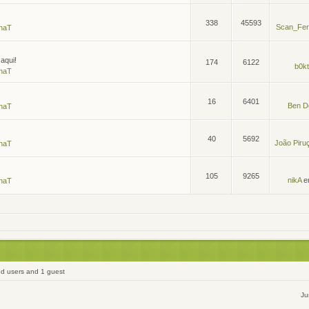
338
45593
Scan_Fer
naT
aqui!
174
6122
b0kt
naT
16
6401
Ben D
naT
40
5692
João Piru
naT
105
9265
nikA
e
naT
ed users and 1 guest
Ju