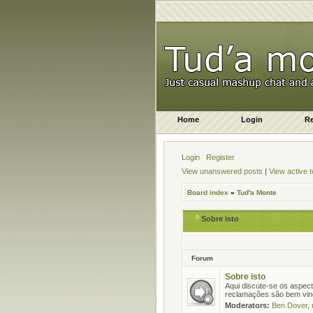
Home
Login
Re
Login
Register
View unanswered posts
|
View active t
Board index
»
Tud'a Monte
Sobre isto
Forum
Sobre isto
Aqui discute-se os aspec
reclamações são bem vin
Moderators:
Ben Dover
,