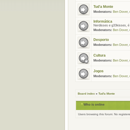
Tud'a Monte
Moderators:
Ben Dover
,
Informática
Nerdisses e g33kisses, é 
Moderators:
Ben Dover
,
Desporto
Moderators:
Ben Dover
,
Cultura
Moderators:
Ben Dover
,
Jogos
Moderators:
Ben Dover
,
Board index
»
Tud'a Monte
Who is online
Users browsing this forum: No register